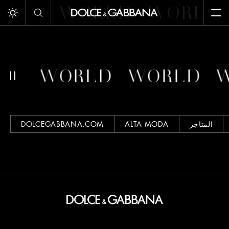
RLD
WORLD
WORLD
Toggle dark/light mode
Op
LD
WORLD
WORLD
المتاجر
ALTA MODA
DOLCEGABBANA.COM