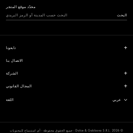
محدّد موقع المتجر
البحث
تابعونا
الاتصال بنا
الشركة
المجال القانوني
Select lang
عربي
اللغة
© Dolce & Gabbana S.R.L. 2026 - جميع الحقوق محفوظة - أي استنساخ للمحتويات