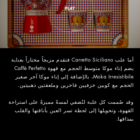
أما علب Carretto Siciliano فتقدم مزيجاً مختاراً بعناية
يضم إناء موكا متوسط الحجم مع قهوة Caffè Perfetto
Moka Irresistibile، بالإضافة إلى إناء موكا آخر صغير
الحجم مع كوبين خزفيين فاخرين وملعقتين ذهبيتين.
وقد صُممت كل علبة لتُضفي لمسةً مميزةً على استراحة
القهوة، وتحويلها إلى لحظة تسر العين بأناقتها والقلب
بمذاقها.