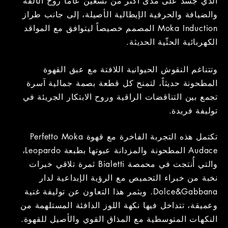
الذي جسّد على مدى أكثر من تسعين عاماً روح الألفة
والضيافة والحرفية الإيطالية الأصيلة، إلى جانب طراز
Moka Induction المصمم خصيصاً ليتوافق مع المواقد
الكهربائية الحثّية الحديثة.
وتتناغم النقوش الحيوانية اللافتة مع عبق القهوة
المطحونة حديثاً، لتمنح كل قطعة بصمة جمالية آسرة
تجمع بين التناقضات الراقية وروح الابتكار الجريئة في
توليفة فريدة.
تكتمل هذه التجربة الفاخرة مع قهوة Perfetto Moka
Audace المطحونة والمزدانة عبوتها بطبعة Leopardo،
والتي أُنتجت في محمصة Bialetti ثمرة تلاقي خبرات
نخبة من خبراء التحميص مع الرؤية الإبداعية لدار
Dolce&Gabbana. ويثمر هذا التعاون عن توليفة غنية
وعميقة، تتداخل فيها نكهة اللوز الدافئة المستلهمة من
النكهات المتوسطية مع المذاق القوي والأصيل للقهوة.