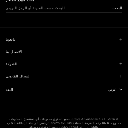
البحث
تابعونا
الاتصال بنا
الشركة
المجال القانوني
Select lang
عربي
اللغة
© Dolce & Gabbana S.R.L. 2026 - جميع الحقوق محفوظة - أي استنساخ للمحتويات
ممنوع منعًا باتًا.رقم الضريبة المضافة 09297890155 - ترخيص الرابطة الإيطالية للكتّاب
والناشرين رقم 637/1/763 – جميع الحقوق محفوظة