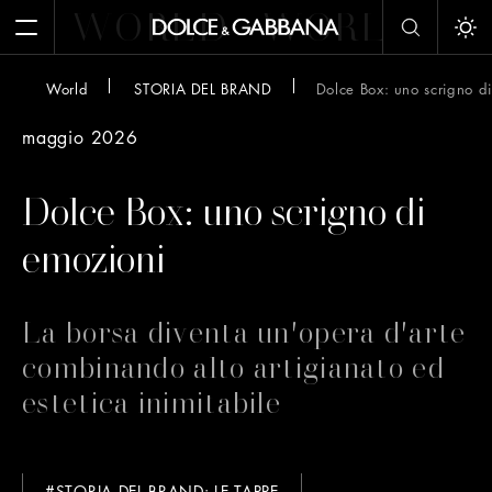
WORLD
WORLD
W
Apri il menu
Att
World
STORIA DEL BRAND
Dolce Box: uno scrigno d
maggio 2026
Dolce Box: uno scrigno di
emozioni
La borsa diventa un'opera d'arte
combinando alto artigianato ed
estetica inimitabile
#STORIA DEL BRAND: LE TAPPE