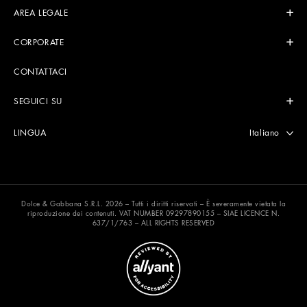
AREA LEGALE
CORPORATE
CONTATTACI
SEGUICI SU
Seleziona lin
Italiano
LINGUA
Dolce & Gabbana S.R.L. 2026 – Tutti i diritti riservati – È severamente vietata la
riproduzione dei contenuti. VAT NUMBER 09297890155 – SIAE LICENCE N.
637/1/763 – ALL RIGHTS RESERVED