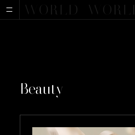
WORLD
WORL
Apri il menu
Beauty