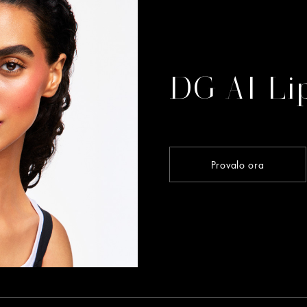
DG AI Li
Provalo ora