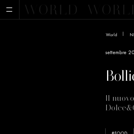
WORLD
WORL
Apri il menu
World
N
settembre 2
Boll
Il nuov
Dolce&
#FOOD