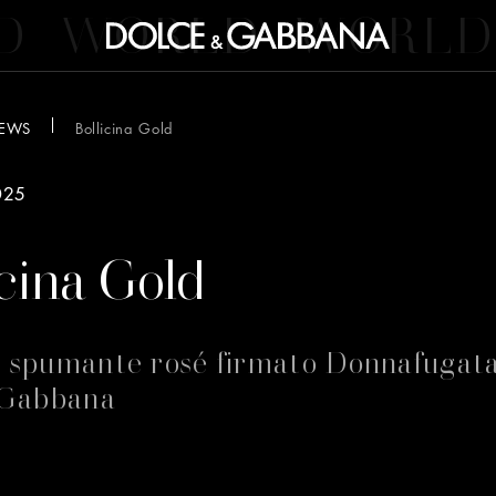
D
WORLD
WORLD
EWS
Bollicina Gold
025
icina Gold
o spumante rosé firmato Donnafugat
Gabbana