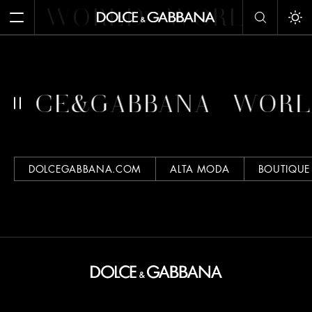
WORLD
WORLD
W
Apri il menu
Att
DOLCE&GABBANA
WORL
DOLCEGABBANA.COM
ALTA MODA
BOUTIQUE